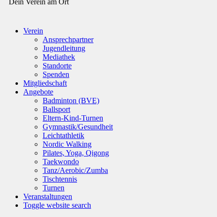
Dein Verein am Ort
Verein
Ansprechpartner
Jugendleitung
Mediathek
Standorte
Spenden
Mitgliedschaft
Angebote
Badminton (BVE)
Ballsport
Eltern-Kind-Turnen
Gymnastik/Gesundheit
Leichtathletik
Nordic Walking
Pilates, Yoga, Qigong
Taekwondo
Tanz/Aerobic/Zumba
Tischtennis
Turnen
Veranstaltungen
Toggle website search