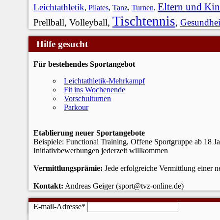
Eltern und Ki
Leichtathletik
,
Pilates
,
Tanz
,
Turnen
,
Tischtennis
Prellball, Volleyball,
,
Gesundhei
Hilfe gesucht
Für bestehendes Sportangebot
Leichtathletik-Mehrkampf
Fit ins Wochenende
Vorschulturnen
Parkour
Etablierung neuer Sportangebote
Beispiele: Functional Training, Offene Sportgruppe ab 18 J
Initiativbewerbungen jederzeit willkommen
Vermittlungsprämie:
Jede erfolgreiche Vermittlung einer 
Kontakt:
Andreas Geiger (sport@tvz-online.de)
Newsletter
E-mail-Adresse*