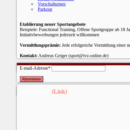
Vorschulturnen
Parkour
Etablierung neuer Sportangebote
Beispiele: Functional Training, Offene Sportgruppe ab 18 J
Initiativbewerbungen jederzeit willkommen
Vermittlungsprämie:
Jede erfolgreiche Vermittlung einer 
Kontakt:
Andreas Geiger (sport@tvz-online.de)
Newsletter
E-mail-Adresse*
Sportstätten
(Link)