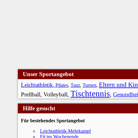
Unser Sportangebot
Eltern und Ki
Leichtathletik
,
Pilates
,
Tanz
,
Turnen
,
Tischtennis
Prellball, Volleyball,
,
Gesundhei
Hilfe gesucht
Für bestehendes Sportangebot
Leichtathletik-Mehrkampf
Fit ins Wochenende