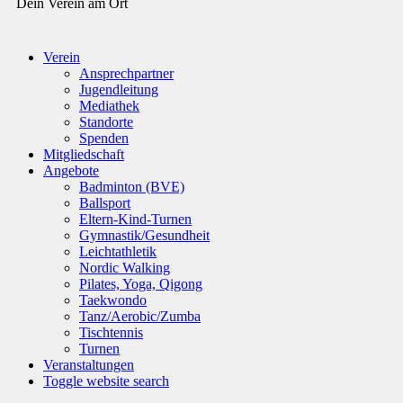
Dein Verein am Ort
Verein
Ansprechpartner
Jugendleitung
Mediathek
Standorte
Spenden
Mitgliedschaft
Angebote
Badminton (BVE)
Ballsport
Eltern-Kind-Turnen
Gymnastik/Gesundheit
Leichtathletik
Nordic Walking
Pilates, Yoga, Qigong
Taekwondo
Tanz/Aerobic/Zumba
Tischtennis
Turnen
Veranstaltungen
Toggle website search