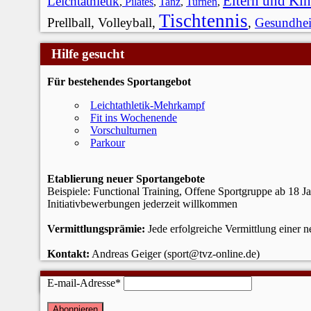
Eltern und Ki
Leichtathletik
,
Pilates
,
Tanz
,
Turnen
,
Tischtennis
Prellball, Volleyball,
,
Gesundhei
Hilfe gesucht
Für bestehendes Sportangebot
Leichtathletik-Mehrkampf
Fit ins Wochenende
Vorschulturnen
Parkour
Etablierung neuer Sportangebote
Beispiele: Functional Training, Offene Sportgruppe ab 18 J
Initiativbewerbungen jederzeit willkommen
Vermittlungsprämie:
Jede erfolgreiche Vermittlung einer 
Kontakt:
Andreas Geiger (sport@tvz-online.de)
Newsletter
E-mail-Adresse*