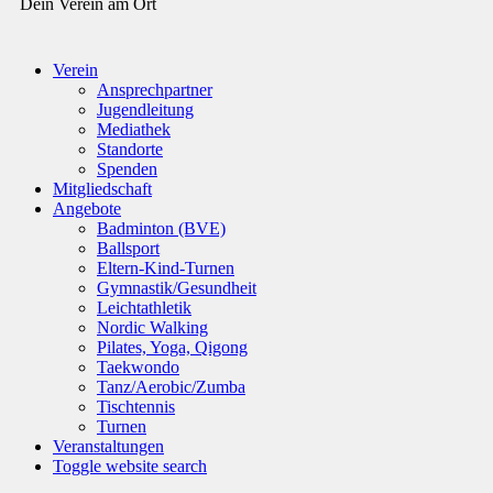
Dein Verein am Ort
Verein
Ansprechpartner
Jugendleitung
Mediathek
Standorte
Spenden
Mitgliedschaft
Angebote
Badminton (BVE)
Ballsport
Eltern-Kind-Turnen
Gymnastik/Gesundheit
Leichtathletik
Nordic Walking
Pilates, Yoga, Qigong
Taekwondo
Tanz/Aerobic/Zumba
Tischtennis
Turnen
Veranstaltungen
Toggle website search