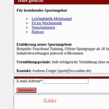
Hilfe gesucht
Für bestehendes Sportangebot
Leichtathletik-Mehrkampf
Fit ins Wochenende
Vorschulturnen
Parkour
Etablierung neuer Sportangebote
Beispiele: Functional Training, Offene Sportgruppe ab 18 J
Initiativbewerbungen jederzeit willkommen
Vermittlungsprämie:
Jede erfolgreiche Vermittlung einer 
Kontakt:
Andreas Geiger (sport@tvz-online.de)
Newsletter
E-mail-Adresse*
Sportstätten
(Link)