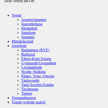
Dein Verein am Ort
Verein
Ansprechpartner
Jugendleitung
Mediathek
Standorte
Spenden
Mitgliedschaft
Angebote
Badminton (BVE)
Ballsport
Eltern-Kind-Turnen
Gymnastik/Gesundheit
Leichtathletik
Nordic Walking
Pilates, Yoga, Qigong
Taekwondo
Tanz/Aerobic/Zumba
Tischtennis
Turnen
Veranstaltungen
Toggle website search