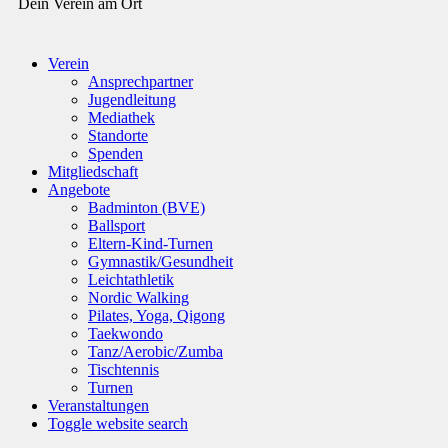
Dein Verein am Ort
Verein
Ansprechpartner
Jugendleitung
Mediathek
Standorte
Spenden
Mitgliedschaft
Angebote
Badminton (BVE)
Ballsport
Eltern-Kind-Turnen
Gymnastik/Gesundheit
Leichtathletik
Nordic Walking
Pilates, Yoga, Qigong
Taekwondo
Tanz/Aerobic/Zumba
Tischtennis
Turnen
Veranstaltungen
Toggle website search