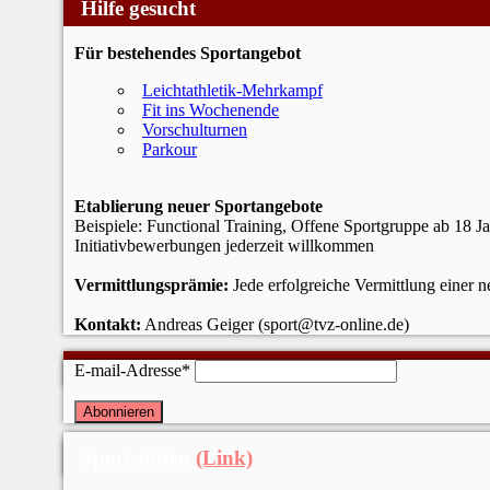
Hilfe gesucht
Für bestehendes Sportangebot
Leichtathletik-Mehrkampf
Fit ins Wochenende
Vorschulturnen
Parkour
Etablierung neuer Sportangebote
Beispiele: Functional Training, Offene Sportgruppe ab 18 J
Initiativbewerbungen jederzeit willkommen
Vermittlungsprämie:
Jede erfolgreiche Vermittlung einer 
Kontakt:
Andreas Geiger (sport@tvz-online.de)
Newsletter
E-mail-Adresse*
Sportstätten
(Link)