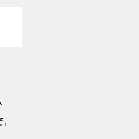
s
nd
mm,
mit