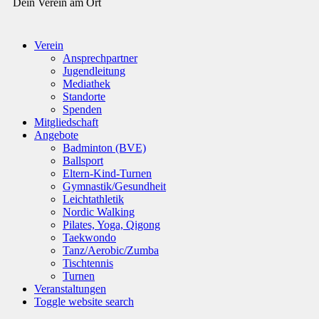
Dein Verein am Ort
Verein
Ansprechpartner
Jugendleitung
Mediathek
Standorte
Spenden
Mitgliedschaft
Angebote
Badminton (BVE)
Ballsport
Eltern-Kind-Turnen
Gymnastik/Gesundheit
Leichtathletik
Nordic Walking
Pilates, Yoga, Qigong
Taekwondo
Tanz/Aerobic/Zumba
Tischtennis
Turnen
Veranstaltungen
Toggle website search