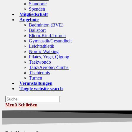
Standorte
Spenden
Mitgliedschaft
Angebote
Badminton (BVE)
Ballsport
Eltern-Kind-Turnen
Gymnastik/Gesundheit
Leichtathletik
Nordic Walking
Pilates, Yoga, Qigong
Taekwondo
Tanz/Aerobic/Zumba
Tischtennis
Turnen
Veranstaltungen
Toggle website search
Menü
Schließen