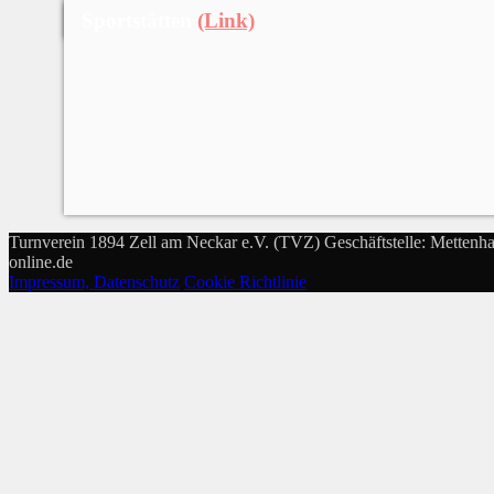
Sportstätten
(Link)
Turnverein 1894 Zell am Neckar e.V. (TVZ) Geschäftstelle: Mettenha
online.de
Impressum, Datenschutz
Cookie Richtlinie