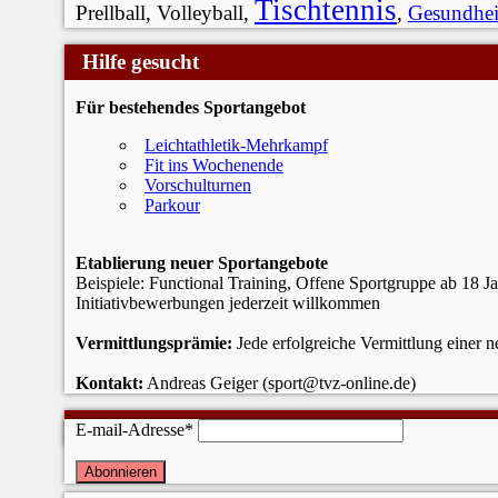
Tischtennis
Prellball, Volleyball,
,
Gesundhei
Hilfe gesucht
Für bestehendes Sportangebot
Leichtathletik-Mehrkampf
Fit ins Wochenende
Vorschulturnen
Parkour
Etablierung neuer Sportangebote
Beispiele: Functional Training, Offene Sportgruppe ab 18 J
Initiativbewerbungen jederzeit willkommen
Vermittlungsprämie:
Jede erfolgreiche Vermittlung einer 
Kontakt:
Andreas Geiger (sport@tvz-online.de)
Newsletter
E-mail-Adresse*