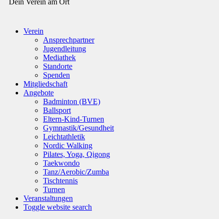
Dein Verein am Ort
Verein
Ansprechpartner
Jugendleitung
Mediathek
Standorte
Spenden
Mitgliedschaft
Angebote
Badminton (BVE)
Ballsport
Eltern-Kind-Turnen
Gymnastik/Gesundheit
Leichtathletik
Nordic Walking
Pilates, Yoga, Qigong
Taekwondo
Tanz/Aerobic/Zumba
Tischtennis
Turnen
Veranstaltungen
Toggle website search